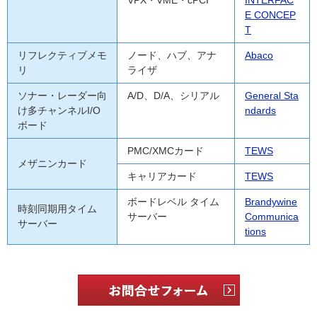
VPX・VME・cPCI
INTERFAC
E CONCEP
T
リフレクティブメモ
ノード、ハブ、アナ
Abaco
リ
ライザ
ソナー・レーダー向
A/D、D/A、シリアル
General Sta
け多チャンネルI/O
ndards
ボード
PMC/XMCカード
TEWS
メザニンカード
キャリアカード
TEWS
ボードレベル タイム
Brandywine
時刻同期用タイム
サーバー
Communica
サーバー
tions