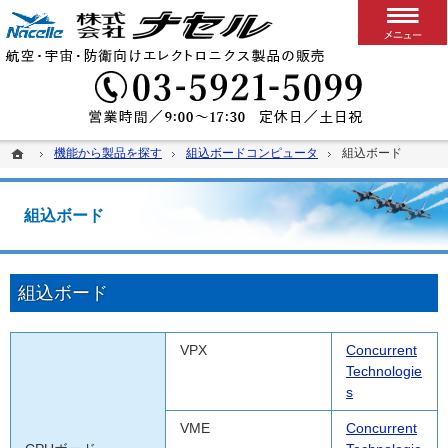
搭載用VPXボード/システム
カスタム可能な堅牢パソコン、ディスプレイ、スイッチ
03-5
ホーム
ホーム
機能から製品を探す
機能から製品を探す
組込ボードコンピュータ
組込ボードコンピュータ
組込ボード
組込ボード
組込ボード
組込ボード
VPX
Concurrent
Technologie
s
VME
Concurrent