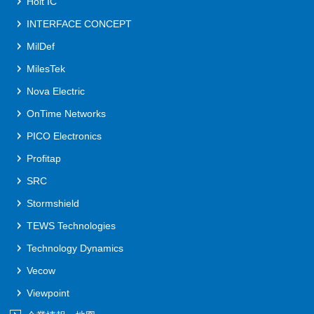
Holt IC
INTERFACE CONCEPT
MilDef
MilesTek
Nova Electric
OnTime Networks
PICO Electronics
Profitap
SRC
Stormshield
TEWS Technologies
Technology Dynamics
Vecow
Viewpoint