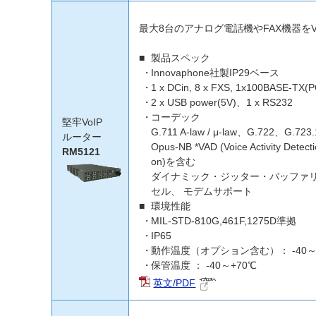
最大8台のアナログ電話機やFAX機器をV
製品スペック
Innovaphone社製IP29ベース
1 x DCin, 8 x FXS, 1x100BASE-TX(P
2 x USB power(5V)、1 x RS232
コーデック
堅牢VoIP
G.711 A-law / μ-law、G.722、G.723
ルーター
Opus-NB *VAD (Voice Activity Detec
RM5121
on)を含む
ダイナミック・ジッター・バッファリ
セル、 モデムサポート
環境性能
MIL-STD-810G,461F,1275D準拠
IP65
動作温度（オプション含む）： -40～
保管温度 ： -40～+70℃
英文/PDF