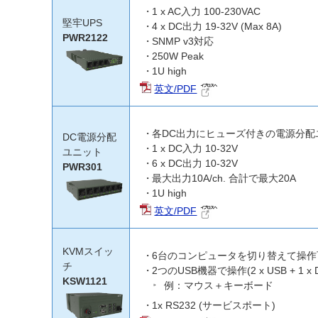
1 x AC入力 100-230VAC
堅牢UPS
4 x DC出力 19-32V (Max 8A)
PWR2122
SNMP v3対応
250W Peak
1U high
英文/PDF
各DC出力にヒューズ付きの電源分配
DC電源分配
1 x DC入力 10-32V
ユニット
6 x DC出力 10-32V
PWR301
最大出力10A/ch. 合計で最大20A
1U high
英文/PDF
KVMスイッ
6台のコンピュータを切り替えて操作可能(6 x
チ
2つのUSB機器で操作(2 x USB + 1 x D
KSW1121
例：マウス＋キーボード
1x RS232 (サービスポート)