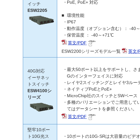
PoE, PoE+ 対応
イッチ
ESW2205
環境性能
IP67
動作温度（オプション含む）： -40～
保管温度 ： -40～+71℃
英文/PDF
ESW2200シリーズモデル一覧
英文/
最大50ポート以上をサポートし、さまざ
40G対応
Gのインターフェイスに対応
イーサネッ
レイヤ2スイッチングとレイヤ3ルー
トスイッチ
ネイティブPoEとPoE+
ESW4100シ
MicroChip社のスイッチとSWベース
リーズ
多種のバリエーションでご用意して
てはデータシートを参照ください。
英文/PDF
堅牢10ポー
ト10G光ス
10ポートの10G-SRは大容量のビ