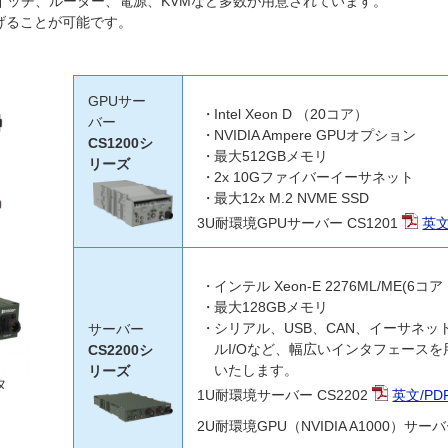
イッチ、ルーター、電源、KVMなど多数が用意されています。
げることが可能です。
GPUサー
Intel Xeon D （20コア）
バー
NVIDIA Ampere GPUオプション
CS1200シ
最大512GBメモリ
リーズ
2x 10Gファイバーイーサネット
最大12x M.2 NVME SSD
3U耐環境GPUサーバー CS1201
英文
インテル Xeon-E 2276ML/ME(6コ
最大128GBメモリ
シリアル、USB、CAN、イーサネ
サーバー
ルI/Oなど、幅広いインタフェース
CS2200シ
いたします。
リーズ
タ
1U耐環境サーバー CS2202
英文/PD
2U耐環境GPU（NVIDIA A1000）サーバ