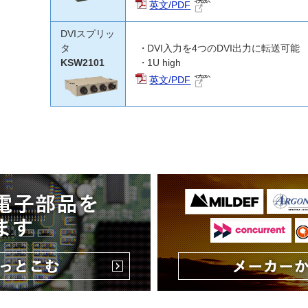
英文/PDF
DVIスプリッ
タ
DVI入力を4つのDVI出力に転送可能
KSW2101
1U high
英文/PDF