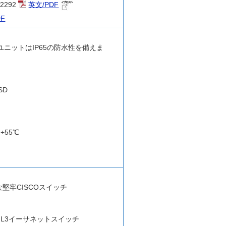
2292
英文/PDF
DF
ーユニットはIP65の防水性を備えま
SD
+55℃
堅牢CISCOスイッチ
ート L3イーサネットスイッチ