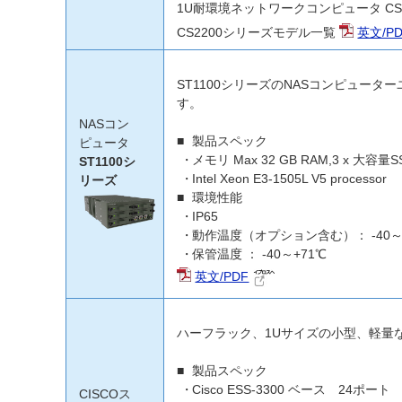
1U耐環境ネットワークコンピュータ CS
CS2200シリーズモデル一覧
英文/P
ST1100シリーズのNASコンピュータ
す。
NASコン
製品スペック
ピュータ
メモリ Max 32 GB RAM,3 x 大容量S
ST1100シ
Intel Xeon E3-1505L V5 processor
リーズ
環境性能
IP65
動作温度（オプション含む）： -40～
保管温度 ： -40～+71℃
英文/PDF
ハーフラック、1Uサイズの小型、軽量な
製品スペック
Cisco ESS-3300 ベース 24ポ
CISCOス