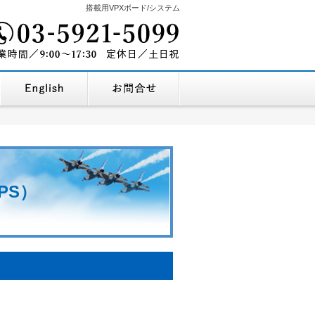
搭載用VPXボード/システム
03-5921-5099
を探す
企業情報・地図
English Company Profile
お問合せ
9:00～17:30
営業時間/
定休
PS）