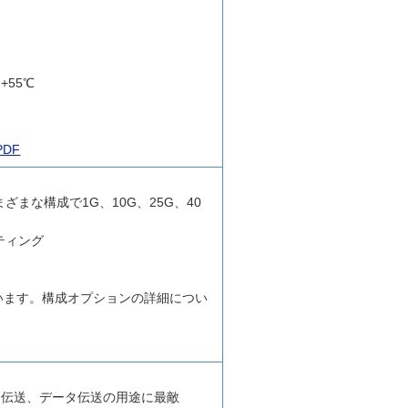
+55℃
PDF
まな構成で1G、10G、25G、40
ティング
います。構成オプションの詳細につい
デオ伝送、データ伝送の用途に最敵