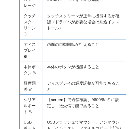
レージ
タッチ
タッチスクリーンが正常に機能するか確
スク
認（ドライバが必要な場合は別途インス
リーン
トール）
※
ディス
画面の自動回転が行えること
プレイ
※
本体ボ
本体のボタンが機能すること
タン ※
輝度調
ディスプレイの輝度調整が可能であるこ
整 ※
と
シリア
【screen】で通信確認、9600/8/n/1に設
ルポー
定し、送受信可能であること
ト ※
USB
USBフラッシュでマウント、アンマウン
ポート
ト、イジェクト、ファイルコピー(上記の