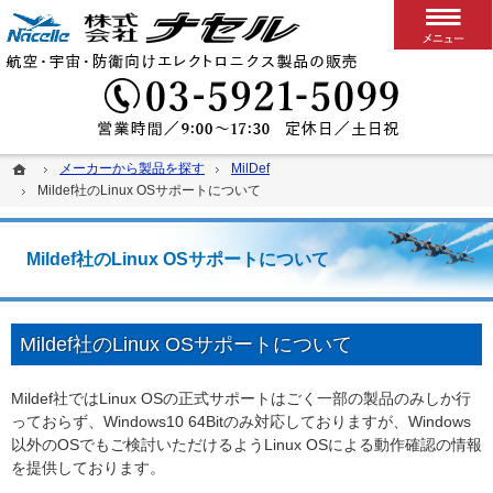
搭載用VPXボード/システム
カスタム可能な堅牢パソコン、ディスプレイ、スイッチ
03-5
ホーム
ホーム
メーカーから製品を探す
メーカーから製品を探す
MilDef
MilDef
Mildef社のLinux OSサポートについて
Mildef社のLinux OSサポートについて
Mildef社のLinux OSサポートについて
Mildef社のLinux OSサポートについて
Mildef社ではLinux OSの正式サポートはごく一部の製品のみしか行
っておらず、Windows10 64Bitのみ対応しておりますが、Windows
以外のOSでもご検討いただけるようLinux OSによる動作確認の情報
を提供しております。