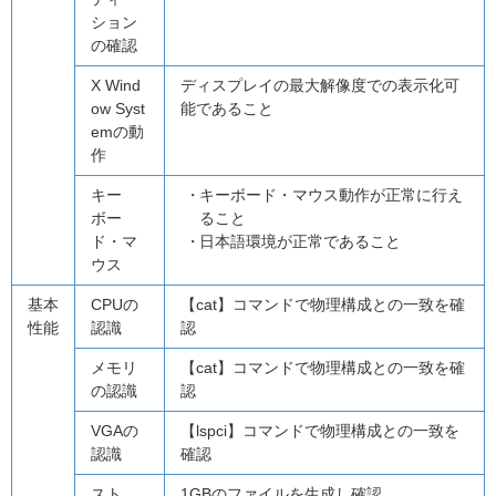
ション
の確認
X Wind
ディスプレイの最大解像度での表示化可
ow Syst
能であること
emの動
作
キー
キーボード・マウス動作が正常に行え
ボー
ること
ド・マ
日本語環境が正常であること
ウス
基本
CPUの
【cat】コマンドで物理構成との一致を確
性能
認識
認
メモリ
【cat】コマンドで物理構成との一致を確
の認識
認
VGAの
【lspci】コマンドで物理構成との一致を
認識
確認
スト
1GBのファイルを生成し確認