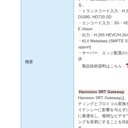
る。
・トランスコード入力：H.265 
D1080, HD720,SD
・エンコード入力：3G・HD・S
E Vision
・出力：H.265 HEVC/H.26
・KLV Metadata (SMPTE 3
upport)
・サーバー、エッジ配置の
供
概要
製品技術資料はこちら：
Haivision SRT Gateway
Haivision SRT Gat
ティングとプロトコル変換
イテンシーに影響を与えず
に最適化し、複雑なビデオ
ングを容易にすることを目
す。