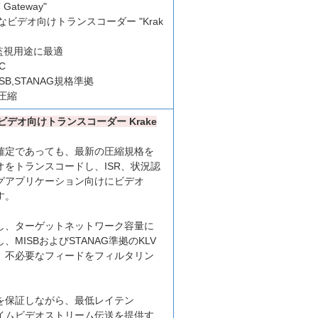
ateway"
ビデオ向けトランスコーダー "Krak
監視用途に最適
VC
B,STANAG規格準拠
圧縮
デオ向けトランスコーダー Krake
確定であっても、最新の圧縮規格を
をトランスコードし、ISR、状況認
グアプリケーション向けにビデオ
す。
し、ターゲットネットワーク容量に
MISBおよびSTANAG準拠のKLV
、不必要なフィードをフィルタリン
を保証しながら、最低レイテン
イムビデオストリーム伝送を提供す