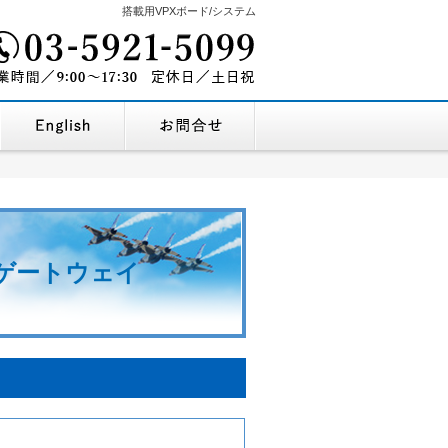
搭載用VPXボード/システム
03-5921-5099
を探す
企業情報・地図
English Company Profile
お問合せ
9:00～17:30
営業時間/
定休
・ゲートウェイ