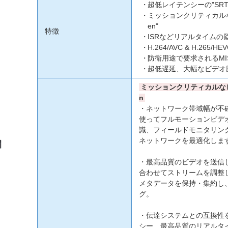
超低レイテンシーの"SRT G
ミッションクリティカルな
en"
特徴
ISRなどリアルタイムの
H.264/AVC & H.265/HE
防衛用途で要求されるMIS
超低遅延、大幅なビデオ
ミッションクリティカルなビ
n
・ネットワーク帯域幅が不
使ってフルモーションビデオ
識、フィールドモニタリン
ネットワークを最適化しま
・最高品質のビデオを送信
合わせてストリームを調整し、
メタデータを保持・集約し
グ。
・伝達システムとの互換性
シー、最高品質のリアルタ