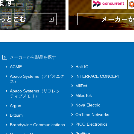
メーカーから製品を探す
ACME
Holt IC
Abaco Systems（アビオニク
INTERFACE CONCEPT
ス）
MilDef
Abaco Systems（リフレク
MilesTek
ティブメモリ）
Nova Electric
Argon
OnTime Networks
Bittium
PICO Electronics
Brandywine Communications
Profitap