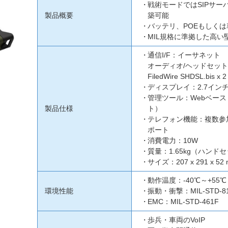
戦術モードではSIPサ
製品概要
築可能
バッテリ、POEもしくは車
MIL規格に準拠した高い
通信I/F：イーサネット 
オーディオ/ヘッドセット・オ
FiledWire SHDSL.bis x 2
ディスプレイ：2.7インチ（
管理ツール：Webベー
製品仕様
ト）
テレフォン機能：複数参加型会
ポート
消費電力：10W
質量：1.65kg（ハンド
サイズ：207 x 291 x 52
動作温度：-40℃～+55℃
環境性能
振動・衝撃：MIL-STD-8
EMC：MIL-STD-461F
歩兵・車両のVoIP