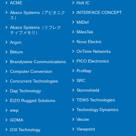
ACME
Holt IC
Abaco Systems（アビオニク
INTERFACE CONCEPT
ス）
MilDef
Abaco Systems（リフレク
MilesTek
ティブメモリ）
Nova Electric
Argon
OnTime Networks
Bittium
PICO Electronics
Brandywine Communications
Profitap
Computer Conversion
SRC
Concurrent Technologies
Stormshield
Dap Technology
TEWS Technologies
EIZO Rugged Solutions
Technology Dynamics
etep
Vecow
GOMA
Viewpoint
GSI Technology