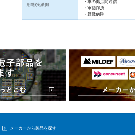
軍の拠点間通信
用途/実績例
軍指揮所
野戦病院
メーカーから製品を探す