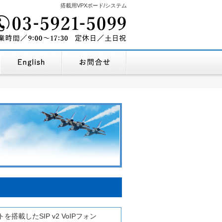
搭載用VPXボード/システム
03-5921-5099
を探す
企業情報・地図
English Company Profile
お問合せ
9:00～17:30
営業時間/
定休
搭載したSIP v2 VoIPフォン