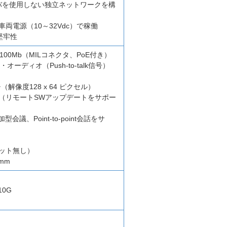
ーバを使用しない独立ネットワークを構
両電源（10～32Vdc）で稼働
堅牢性
100Mb（MILコネクタ、PoE付き）
ーディオ（Push-to-talk信号）
解像度128 x 64 ピクセル）
ス（リモートSWアップデートをサポー
議、Point-to-point会話をサ
セット無し）
 mm
10G