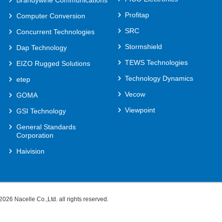
Brandywine Communications
Profitap
Computer Conversion
SRC
Concurrent Technologies
Stormshield
Dap Technology
TEWS Technologies
EIZO Rugged Solutions
Technology Dynamics
etep
Vecow
GOMA
Viewpoint
GSI Technology
General Standards
Corporation
Haivision
-2026
Nacelle Co.,Ltd.
all rights reserved.