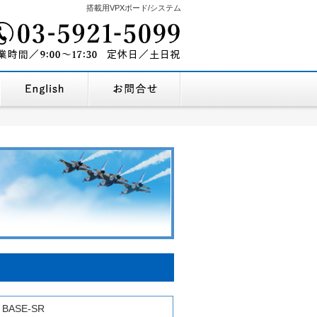
搭載用VPXボード/システム
03-5921-5099
を探す
企業情報・地図
English Company Profile
お問合せ
9:00～17:30
営業時間/
定休
G BASE-SR