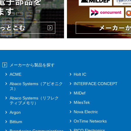
メーカーから製品を探す
ACME
Holt IC
Abaco Systems（アビオニク
INTERFACE CONCEPT
ス）
MilDef
Abaco Systems（リフレク
MilesTek
ティブメモリ）
Nova Electric
Argon
OnTime Networks
Bittium
PICO Electronics