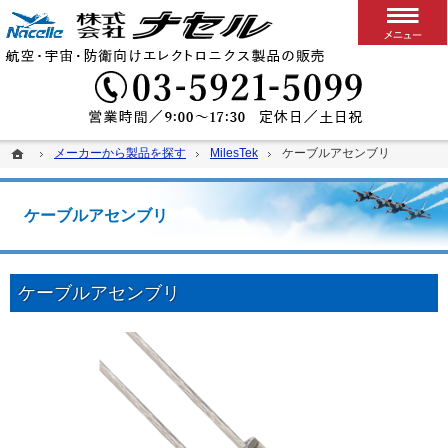
搭載用VPXボード/システム
カスタム可能な堅牢パソコン、ディスプレイ、スイッチ
03-5
ホーム
ホーム
メーカーから製品を探す
メーカーから製品を探す
MilesTek
MilesTek
ケーブルアセンブリ
ケーブルアセンブリ
ケーブルアセンブリ
ケーブルアセンブリ