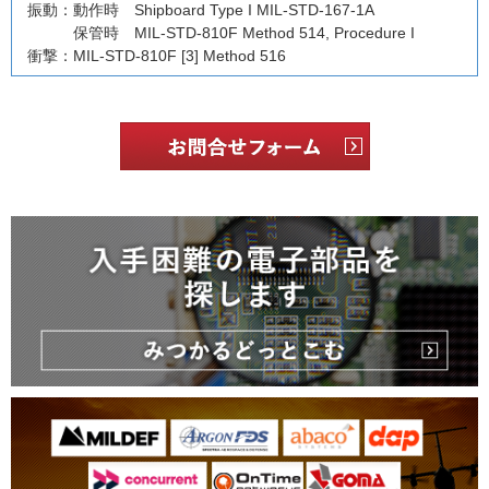
振動：動作時 Shipboard Type I MIL-STD-167-1A
保管時 MIL-STD-810F Method 514, Procedure I
衝撃：MIL-STD-810F [3] Method 516