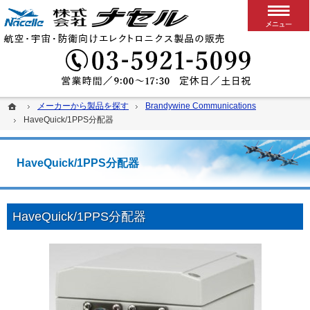
搭載用VPXボード/システム
カスタム可能な堅牢パソコン、ディスプレイ、スイッチ
03-5
ホーム
ホーム
メーカーから製品を探す
メーカーから製品を探す
Brandywine Communications
Brandywine Communications
HaveQuick/1PPS分配器
HaveQuick/1PPS分配器
HaveQuick/1PPS分配器
HaveQuick/1PPS分配器