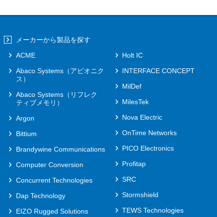
メーカーから製品を探す
ACME
Holt IC
Abaco Systems（アビオニク
INTERFACE CONCEPT
ス）
MilDef
Abaco Systems（リフレク
MilesTek
ティブメモリ）
Nova Electric
Argon
OnTime Networks
Bittium
PICO Electronics
Brandywine Communications
Profitap
Computer Conversion
SRC
Concurrent Technologies
Stormshield
Dap Technology
TEWS Technologies
EIZO Rugged Solutions