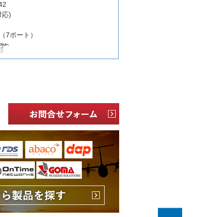
42
対応)
（7ポート）
PageTop