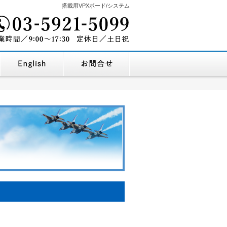
搭載用VPXボード/システム
03-5921-5099
を探す
企業情報・地図
English Company Profile
お問合せ
9:00～17:30
営業時間/
定休