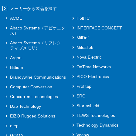
メーカーから製品を探す
ACME
Holt IC
Abaco Systems（アビオニク
INTERFACE CONCEPT
ス）
MilDef
Abaco Systems（リフレク
MilesTek
ティブメモリ）
Nova Electric
Argon
OnTime Networks
Bittium
PICO Electronics
Brandywine Communications
Profitap
Computer Conversion
SRC
Concurrent Technologies
Stormshield
Dap Technology
TEWS Technologies
EIZO Rugged Solutions
Technology Dynamics
etep
Vecow
GOMA