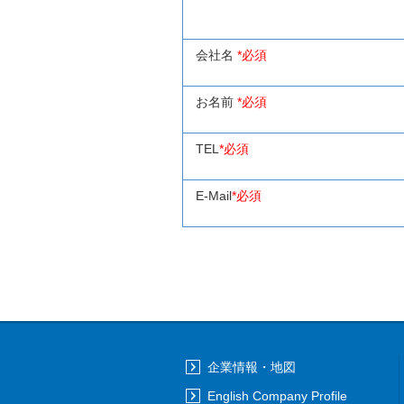
会社名
*必須
お名前
*必須
TEL
*必須
E-Mail
*必須
企業情報・地図
English Company Profile