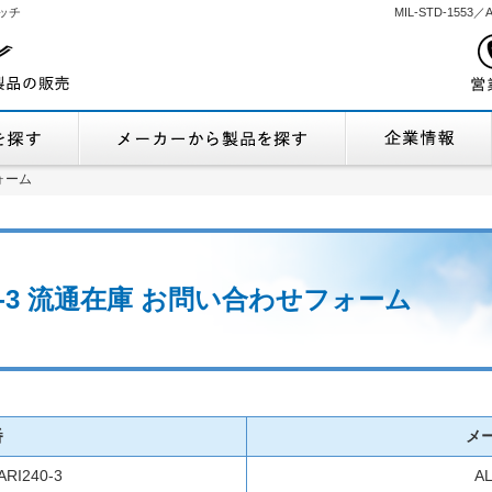
ッチ
MIL-STD-155
機能から製品を探す
メーカーから製品
ォーム
ォーム
I240-3 流通在庫 お問い合わせフォーム
番
メ
ARI240-3
A