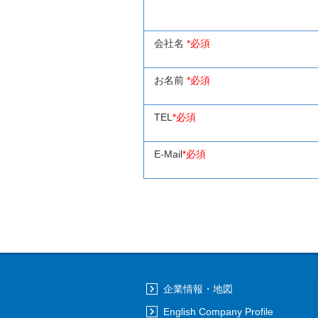
会社名
*必須
お名前
*必須
TEL
*必須
E-Mail
*必須
企業情報・地図
English Company Profile