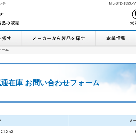
ッチ
MIL-STD-155
機能から製品を探す
メーカーから製品
ォーム
ォーム
53 流通在庫 お問い合わせフォーム
番
メ
MCL353