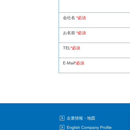
会社名
*必須
お名前
*必須
TEL
*必須
E-Mail
*必須
企業情報・地図
English Company Profile