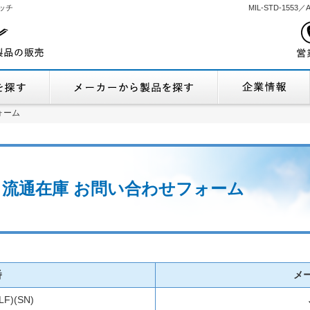
ッチ
MIL-STD-155
機能から製品を探す
メーカーから製品
ォーム
ォーム
(SN) 流通在庫 お問い合わせフォーム
番
メ
LF)(SN)