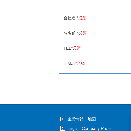
会社名
*必須
お名前
*必須
TEL
*必須
E-Mail
*必須
企業情報・地図
English Company Profile