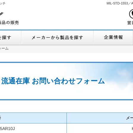
ッチ
MIL-STD-155
機能から製品を探す
メーカーから製品
ォーム
ォーム
10J 流通在庫 お問い合わせフォーム
番
メ
5AR10J