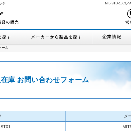
ッチ
MIL-STD-155
機能から製品を探す
メーカーから製品
ォーム
ォーム
 流通在庫 お問い合わせフォーム
番
メ
-ST01
MIT