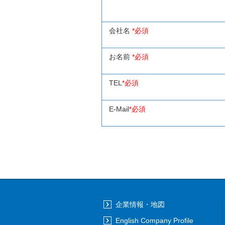
会社名
*必須
お名前
*必須
TEL
*必須
E-Mail
*必須
企業情報・地図
English Company Profile