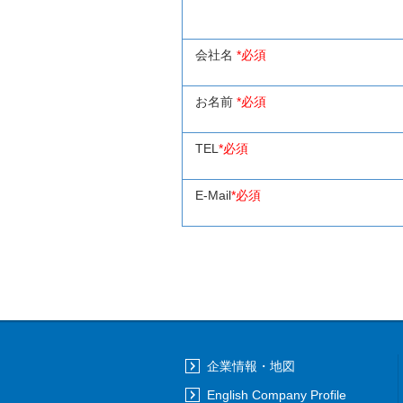
会社名
*必須
お名前
*必須
TEL
*必須
E-Mail
*必須
企業情報・地図
English Company Profile