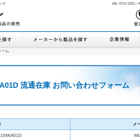
ッチ
MIL-STD-155
機能から製品を探す
メーカーから製品
ォーム
ォーム
04KA01D 流通在庫 お問い合わせフォーム
番
メ
104KA01D
M