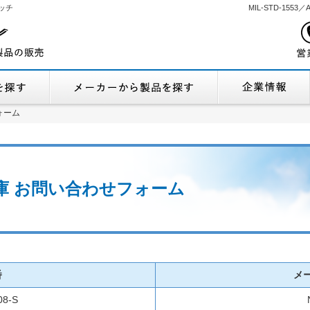
ッチ
MIL-STD-155
機能から製品を探す
メーカーから製品
ォーム
ォーム
通在庫 お問い合わせフォーム
番
メ
08-S