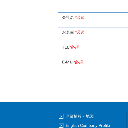
会社名
*必須
お名前
*必須
TEL
*必須
E-Mail
*必須
企業情報・地図
English Company Profile