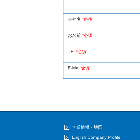
会社名
*必須
お名前
*必須
TEL
*必須
E-Mail
*必須
企業情報・地図
English Company Profile