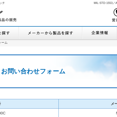
ッチ
MIL-STD-155
機能から製品を探す
メーカーから製品
ォーム
ォーム
在庫 お問い合わせフォーム
番
メ
80C