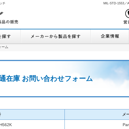
ッチ
MIL-STD-155
機能から製品を探す
メーカーから製品
ォーム
ォーム
K 流通在庫 お問い合わせフォーム
番
メ
H562K
Pan