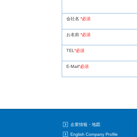
会社名
*必須
お名前
*必須
TEL
*必須
E-Mail
*必須
企業情報・地図
English Company Profile