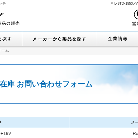
ッチ
MIL-STD-155
機能から製品を探す
メーカーから製品
ォーム
ォーム
 流通在庫 お問い合わせフォーム
番
メ
0F16V
Re