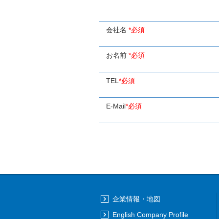
会社名
*必須
お名前
*必須
TEL
*必須
E-Mail
*必須
企業情報・地図
English Company Profile