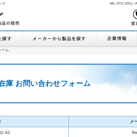
ッチ
MIL-STD-155
機能から製品を探す
メーカーから製品
ォーム
ォーム
 流通在庫 お問い合わせフォーム
番
メ
B2-AZ
Re