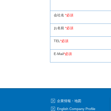
会社名
*必須
お名前
*必須
TEL
*必須
E-Mail
*必須
企業情報・地図
English Company Profile