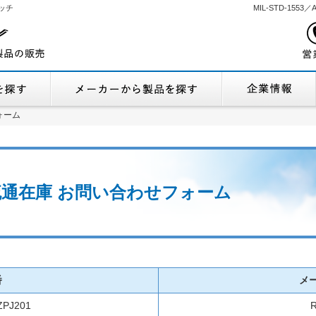
ッチ
MIL-STD-155
機能から製品を探す
メーカーから製品
ォーム
ォーム
1 流通在庫 お問い合わせフォーム
番
メ
PJ201