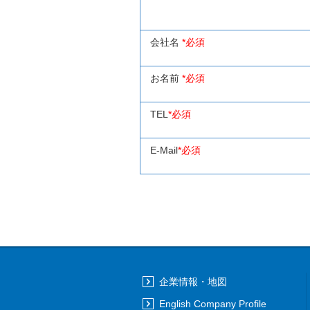
会社名
*必須
お名前
*必須
TEL
*必須
E-Mail
*必須
企業情報・地図
English Company Profile