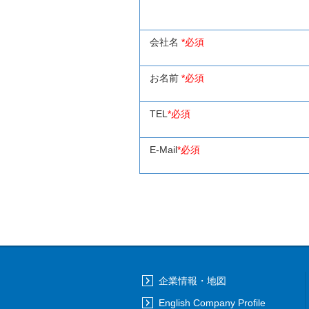
会社名
*必須
お名前
*必須
TEL
*必須
E-Mail
*必須
企業情報・地図
English Company Profile