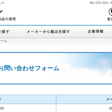
ッチ
MIL-STD-155
機能から製品を探す
メーカーから製品
ォーム
ォーム
庫 お問い合わせフォーム
番
メ
S8
S