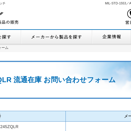
ッチ
MIL-STD-155
機能から製品を探す
メーカーから製品
ォーム
ォーム
45ZQLR 流通在庫 お問い合わせフォーム
番
メ
T245ZQLR