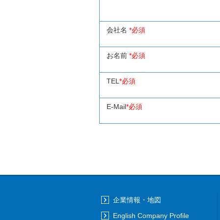
会社名
*必須
お名前
*必須
TEL
*必須
E-Mail
*必須
企業情報・地図
English Company Profile