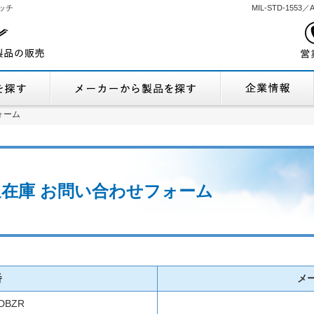
ッチ
MIL-STD-155
機能から製品を探す
メーカーから製品
ォーム
ォーム
 流通在庫 お問い合わせフォーム
番
メ
IDBZR