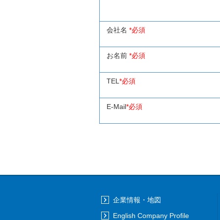
会社名
*必須
お名前
*必須
TEL
*必須
E-Mail
*必須
企業情報・地図
English Company Profile