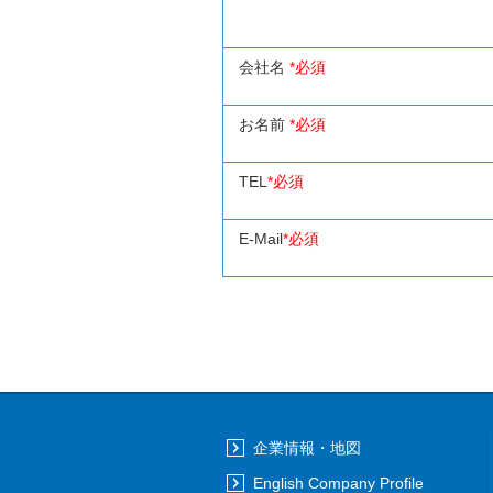
会社名
*必須
お名前
*必須
TEL
*必須
E-Mail
*必須
企業情報・地図
English Company Profile