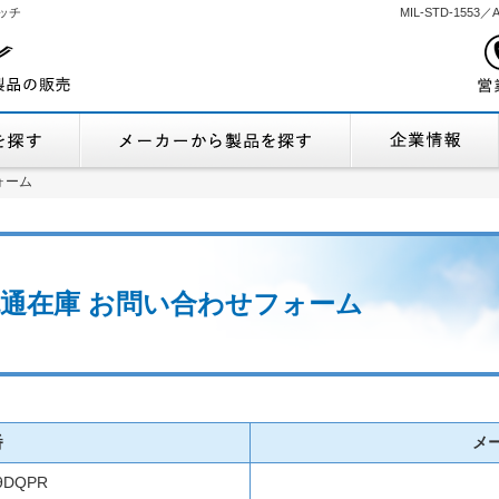
ッチ
MIL-STD-155
機能から製品を探す
メーカーから製品
ォーム
ォーム
R 流通在庫 お問い合わせフォーム
番
メ
9DQPR