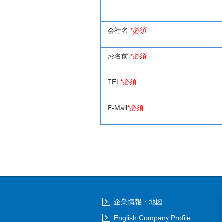
会社名
*必須
お名前
*必須
TEL
*必須
E-Mail
*必須
企業情報・地図
English Company Profile