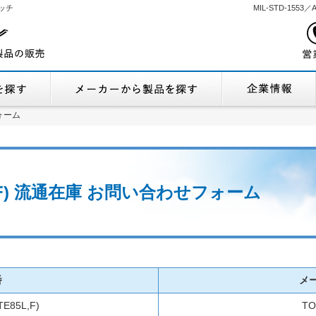
ッチ
MIL-STD-155
機能から製品を探す
メーカーから製品
ォーム
ォーム
85L,F) 流通在庫 お問い合わせフォーム
番
メ
TE85L,F)
TO