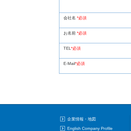
会社名
*必須
お名前
*必須
TEL
*必須
E-Mail
*必須
企業情報・地図
English Company Profile