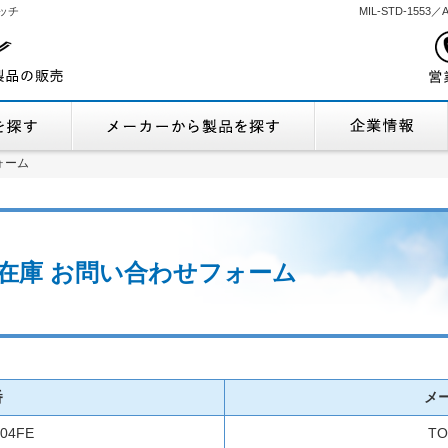
ッチ
MIL-STD-155
機能から製品を探す
メーカーから製品
ォーム
ォーム
 流通在庫 お問い合わせフォーム
番
メ
04FE
TO