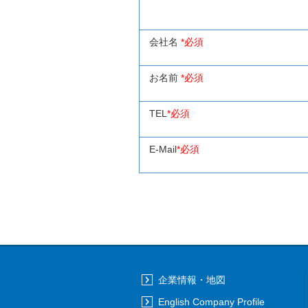
会社名
*必須
お名前
*必須
TEL
*必須
E-Mail
*必須
企業情報・地図
English Company Profile