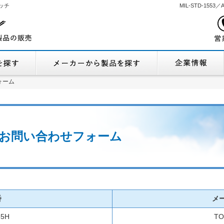
ッチ
MIL-STD-155
機能から製品を探す
メーカーから製品
ォーム
ォーム
在庫 お問い合わせフォーム
番
メ
35H
TO