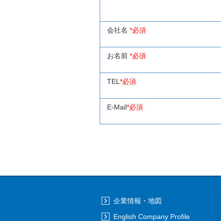
会社名
*必須
お名前
*必須
TEL
*必須
E-Mail
*必須
企業情報・地図
English Company Profile