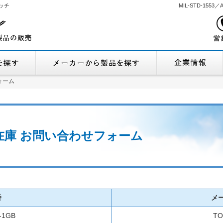
ッチ
MIL-STD-155
機能から製品を探す
メーカーから製品
ォーム
ォーム
流通在庫 お問い合わせフォーム
番
メ
-1GB
TO