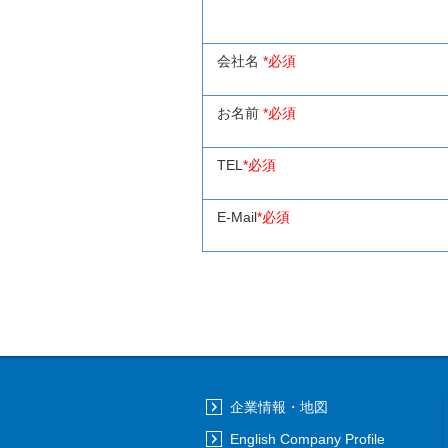
会社名
*必須
お名前
*必須
TEL
*必須
E-Mail
*必須
企業情報・地図
English Company Profile