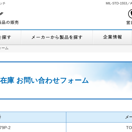
ッチ
MIL-STD-155
機能から製品を探す
メーカーから製品
ォーム
ォーム
 流通在庫 お問い合わせフォーム
番
メ
79P-2
TO