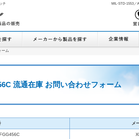
ッチ
MIL-STD-155
機能から製品を探す
メーカーから製品
ォーム
ォーム
GG456C 流通在庫 お問い合わせフォーム
番
メ
6FGG456C
X