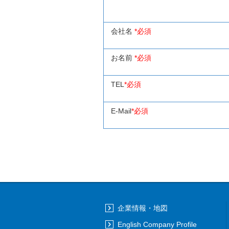
会社名
*必須
お名前
*必須
TEL
*必須
E-Mail
*必須
企業情報・地図
English Company Profile