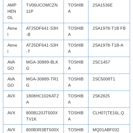
AMP
TV06UCOMCZN
TOSHIB
2SA1536E
HEN
11P
A
OL
Atme
AT25DF641-S3H
TOSHIB
2SA1978-T1B FB
l
-B
A
Atme
AT25DF641-S3H
TOSHIB
2SA1978-T1B-A
l
-T
A
AVA
MGA-30889-BLK
TOSHIB
2SC1457
GO
G
A
AVA
MGA-30889-TR1
TOSHIB
2SC5008T1
GO
G
A
AVX
1808HC102KAT2
TOSHIB
2SK2825
A
A
AVX
800B120JT500X
TOSHIB
CLH07(TE16L,Q
TV1K
A
AVX
800B3R3BT500X
TOSHIB
MQ01ABF032