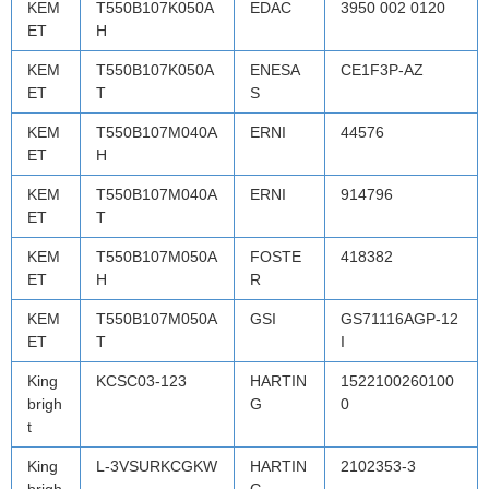
KEM
T550B107K050A
EDAC
3950 002 0120
ET
H
KEM
T550B107K050A
ENESA
CE1F3P-AZ
ET
T
S
KEM
T550B107M040A
ERNI
44576
ET
H
KEM
T550B107M040A
ERNI
914796
ET
T
KEM
T550B107M050A
FOSTE
418382
ET
H
R
KEM
T550B107M050A
GSI
GS71116AGP-12
ET
T
I
King
KCSC03-123
HARTIN
1522100260100
brigh
G
0
t
King
L-3VSURKCGKW
HARTIN
2102353-3
brigh
G