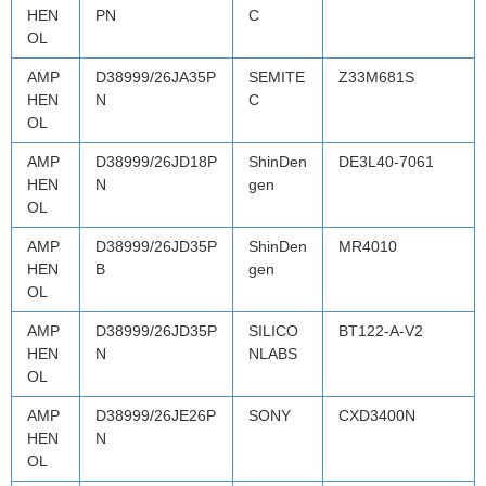
HEN
PN
C
OL
AMP
D38999/26JA35P
SEMITE
Z33M681S
HEN
N
C
OL
AMP
D38999/26JD18P
ShinDen
DE3L40-7061
HEN
N
gen
OL
AMP
D38999/26JD35P
ShinDen
MR4010
HEN
B
gen
OL
AMP
D38999/26JD35P
SILICO
BT122-A-V2
HEN
N
NLABS
OL
AMP
D38999/26JE26P
SONY
CXD3400N
HEN
N
OL