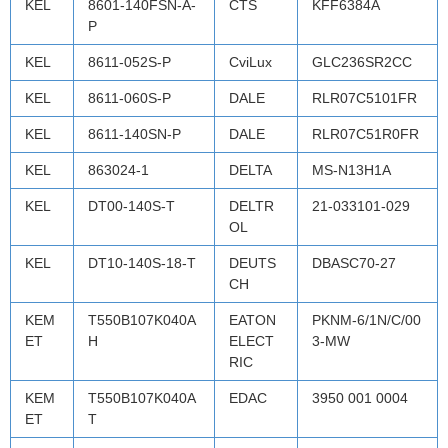
KEL
8601-140FSN-A-
CTS
KFF6384A
P
KEL
8611-052S-P
CviLux
GLC236SR2CC
KEL
8611-060S-P
DALE
RLR07C5101FR
KEL
8611-140SN-P
DALE
RLR07C51R0FR
KEL
863024-1
DELTA
MS-N13H1A
KEL
DT00-140S-T
DELTR
21-033101-029
OL
KEL
DT10-140S-18-T
DEUTS
DBASC70-27
CH
KEM
T550B107K040A
EATON
PKNM-6/1N/C/00
ET
H
ELECT
3-MW
RIC
KEM
T550B107K040A
EDAC
3950 001 0004
ET
T