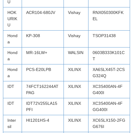
U
HOK
ACR104-680JV
Vishay
RNX050300KFK
URIK
EL
U
Hond
KP-308
Vishay
TSOP31438
a
Hond
MR-16LW+
WALSIN
0603B333K101C
a
T
Hond
PCS-E20LPB
XILINX
XA6SLX45T-2CS
a
G324Q
IDT
74FCT162244AT
XILINX
XC3S400AN-4F
PAG
G400I
IDT
IDT72V255LA15
XILINX
XC3S400AN-4F
PFI
GG400I
Inter
HI1201HS-4
XILINX
XC6SLX150-2FG
sil
G676I