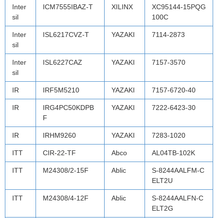
Inter
ICM7555IBAZ-T
XILINX
XC95144-15PQG
sil
100C
Inter
ISL6217CVZ-T
YAZAKI
7114-2873
sil
Inter
ISL6227CAZ
YAZAKI
7157-3570
sil
IR
IRF5M5210
YAZAKI
7157-6720-40
IR
IRG4PC50KDPB
YAZAKI
7222-6423-30
F
IR
IRHM9260
YAZAKI
7283-1020
ITT
CIR-22-TF
Abco
AL04TB-102K
ITT
M24308/2-15F
Ablic
S-8244AALFM-C
ELT2U
ITT
M24308/4-12F
Ablic
S-8244AALFN-C
ELT2G