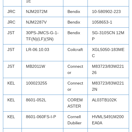
1E
JRC
NJM2072M
Bendix
10-580902-223
JRC
NJM2287V
Bendix
1058653-1
JST
30PS-JMCS-G-1-
Bendix
SG-310SCN 12M
TF(N)(LF)(SN)
P
JST
LR-06.10.03
Coilcraft
XGL5050-183ME
C
JST
MB2011W
Connect
M83723/83W221
or
26
KEL
100023255
Connect
M83723/83W221
or
2N
KEL
8601-052L
COREM
AL03TB102K
ASTER
KEL
8601-060FS-I-P
Cornell
HVMLS491M200
Dubilier
EA0A