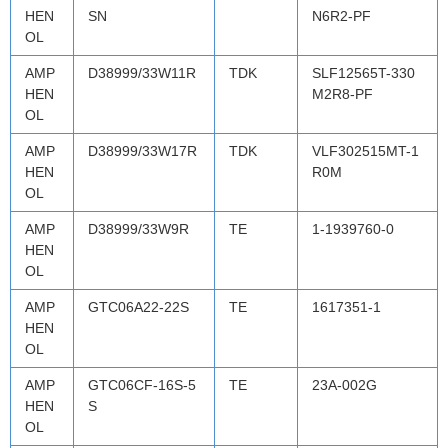
HEN
SN
N6R2-PF
OL
AMP
D38999/33W11R
TDK
SLF12565T-330
HEN
M2R8-PF
OL
AMP
D38999/33W17R
TDK
VLF302515MT-1
HEN
R0M
OL
AMP
D38999/33W9R
TE
1-1939760-0
HEN
OL
AMP
GTC06A22-22S
TE
1617351-1
HEN
OL
AMP
GTC06CF-16S-5
TE
23A-002G
HEN
S
OL