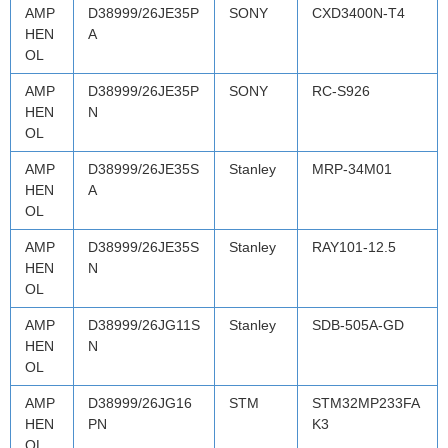
AMP
D38999/26JE35P
SONY
CXD3400N-T4
HEN
A
OL
AMP
D38999/26JE35P
SONY
RC-S926
HEN
N
OL
AMP
D38999/26JE35S
Stanley
MRP-34M01
HEN
A
OL
AMP
D38999/26JE35S
Stanley
RAY101-12.5
HEN
N
OL
AMP
D38999/26JG11S
Stanley
SDB-505A-GD
HEN
N
OL
AMP
D38999/26JG16
STM
STM32MP233FA
HEN
PN
K3
OL