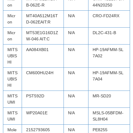
on
B-062E-R
44N20250
Micr
MT40A512M16T
N/A
CRO-FD24RX
on
D-062EAIT:R
Micr
MT53E1G16D1Z
N/A
DL2C-431-B
on
W-046 AIT:C
MITS
AA084XB01
N/A
HP-19AFMM-SL
UBIS
7A02
HI
MITS
CM600HU24H
N/A
HP-19AFMM-SL
UBIS
7A04
HI
MITS
PST592D
N/A
MR-SD20
UMI
MITS
WP20A01E
N/A
MSLS-05BFDM-
UMI
SL8H04
Mole
2152793605
N/A
PE8255