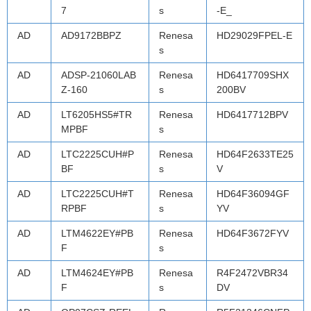
7
s
-E_
AD
AD9172BBPZ
Renesa
HD29029FPEL-E
s
AD
ADSP-21060LAB
Renesa
HD6417709SHX
Z-160
s
200BV
AD
LT6205HS5#TR
Renesa
HD6417712BPV
MPBF
s
AD
LTC2225CUH#P
Renesa
HD64F2633TE25
BF
s
V
AD
LTC2225CUH#T
Renesa
HD64F36094GF
RPBF
s
YV
AD
LTM4622EY#PB
Renesa
HD64F3672FYV
F
s
AD
LTM4624EY#PB
Renesa
R4F2472VBR34
F
s
DV