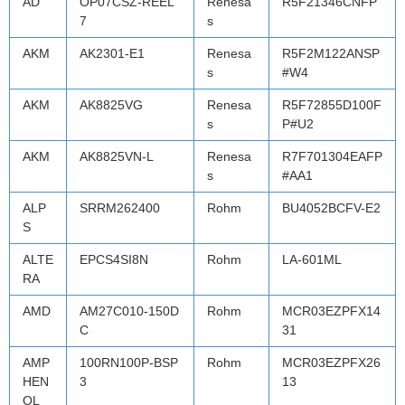
AD
OP07CSZ-REEL
Renesa
R5F21346CNFP
7
s
AKM
AK2301-E1
Renesa
R5F2M122ANSP
s
#W4
AKM
AK8825VG
Renesa
R5F72855D100F
s
P#U2
AKM
AK8825VN-L
Renesa
R7F701304EAFP
s
#AA1
ALP
SRRM262400
Rohm
BU4052BCFV-E2
S
ALTE
EPCS4SI8N
Rohm
LA-601ML
RA
AMD
AM27C010-150D
Rohm
MCR03EZPFX14
C
31
AMP
100RN100P-BSP
Rohm
MCR03EZPFX26
HEN
3
13
OL