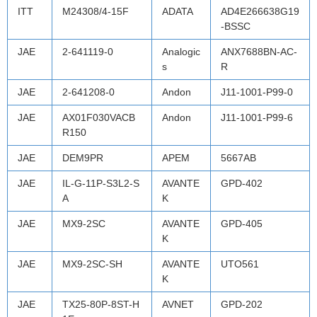
ITT
M24308/4-15F
ADATA
AD4E266638G19
-BSSC
JAE
2-641119-0
Analogic
ANX7688BN-AC-
s
R
JAE
2-641208-0
Andon
J11-1001-P99-0
JAE
AX01F030VACB
Andon
J11-1001-P99-6
R150
JAE
DEM9PR
APEM
5667AB
JAE
IL-G-11P-S3L2-S
AVANTE
GPD-402
A
K
JAE
MX9-2SC
AVANTE
GPD-405
K
JAE
MX9-2SC-SH
AVANTE
UTO561
K
JAE
TX25-80P-8ST-H
AVNET
GPD-202