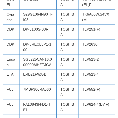
EL
A
(EL,F
Cypr
S29GL064N90TF
TOSHIB
TK6A60W,S4VX
ess
I03
A
(M
DDK
DK-3100S-03R
TOSHIB
TLP251(F)
A
DDK
DK-3RECLLP1-1
TOSHIB
TLP2630
00
A
Epso
SG3225CAN16.0
TOSHIB
TLP523-2
n
00000MHZTJGA
A
ETA
ERB21FWA-B
TOSHIB
TLP523-4
A
FUJI
7MBP300RA060
TOSHIB
TLP552(F)
A
FUJI
FA13843N-D1-T
TOSHIB
TLP624-4(BV,F)
E1
A