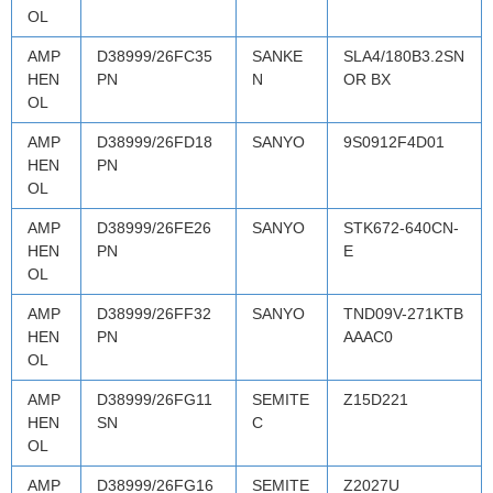
OL
AMP
D38999/26FC35
SANKE
SLA4/180B3.2SN
HEN
PN
N
OR BX
OL
AMP
D38999/26FD18
SANYO
9S0912F4D01
HEN
PN
OL
AMP
D38999/26FE26
SANYO
STK672-640CN-
HEN
PN
E
OL
AMP
D38999/26FF32
SANYO
TND09V-271KTB
HEN
PN
AAAC0
OL
AMP
D38999/26FG11
SEMITE
Z15D221
HEN
SN
C
OL
AMP
D38999/26FG16
SEMITE
Z2027U