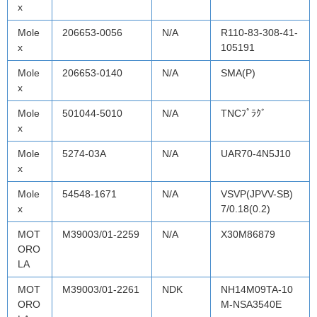
x
Mole
206653-0056
N/A
R110-83-308-41-
x
105191
Mole
206653-0140
N/A
SMA(P)
x
Mole
501044-5010
N/A
TNCﾌﾟﾗｸﾞ
x
Mole
5274-03A
N/A
UAR70-4N5J10
x
Mole
54548-1671
N/A
VSVP(JPVV-SB)
x
7/0.18(0.2)
MOT
M39003/01-2259
N/A
X30M86879
ORO
LA
MOT
M39003/01-2261
NDK
NH14M09TA-10
ORO
M-NSA3540E