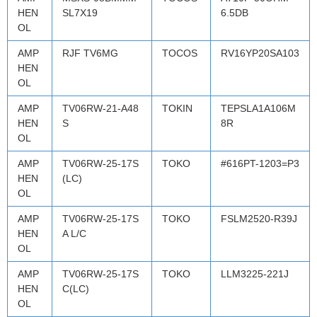
HEN
SL7X19
6.5DB
OL
AMP
RJF TV6MG
TOCOS
RV16YP20SA103
HEN
OL
AMP
TV06RW-21-A48
TOKIN
TEPSLA1A106M
HEN
S
8R
OL
AMP
TV06RW-25-17S
TOKO
#616PT-1203=P3
HEN
(LC)
OL
AMP
TV06RW-25-17S
TOKO
FSLM2520-R39J
HEN
A L/C
OL
AMP
TV06RW-25-17S
TOKO
LLM3225-221J
HEN
C(LC)
OL