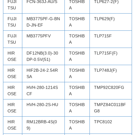
FUJI
FCN-363J-AU/S
TOSHIB
TLP627-2(F)
TSU
A
FUJI
MB3775PF-G-BN
TOSHIB
TLP629(F)
TSU
D-JN-EF
A
FUJI
MB3775PFV
TOSHIB
TLP715F
TSU
A
HIR
DF12NB(3.0)-30
TOSHIB
TLP715F(F)
OSE
DP-0.5V(51)
A
HIR
HIF2B-24-2.54R
TOSHIB
TLP748J(F)
OSE
SA
A
HIR
HVH-280-1214S
TOSHIB
TMP92C820FG
OSE
CF
A
HIR
HVH-280-2S-HU
TOSHIB
TMPZ84C011BF
OSE
A
G8
HIR
RM12BRB-4S(0
TOSHIB
TPC8102
OSE
9)
A