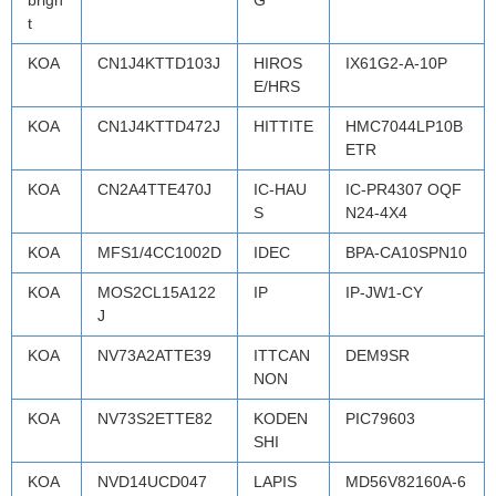
t
KOA
CN1J4KTTD103J
HIROS
IX61G2-A-10P
E/HRS
KOA
CN1J4KTTD472J
HITTITE
HMC7044LP10B
ETR
KOA
CN2A4TTE470J
IC-HAU
IC-PR4307 OQF
S
N24-4X4
KOA
MFS1/4CC1002D
IDEC
BPA-CA10SPN10
KOA
MOS2CL15A122
IP
IP-JW1-CY
J
KOA
NV73A2ATTE39
ITTCAN
DEM9SR
NON
KOA
NV73S2ETTE82
KODEN
PIC79603
SHI
KOA
NVD14UCD047
LAPIS
MD56V82160A-6