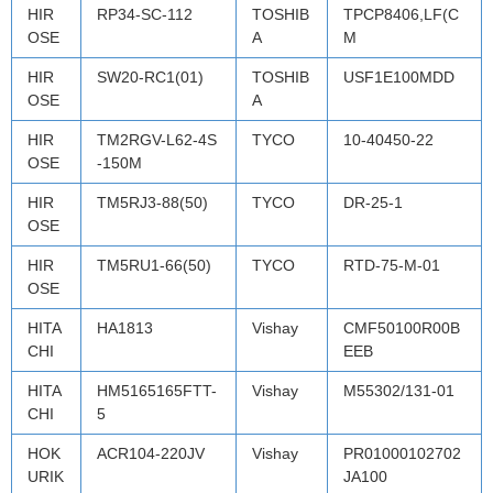
HIR
RP34-SC-112
TOSHIB
TPCP8406,LF(C
OSE
A
M
HIR
SW20-RC1(01)
TOSHIB
USF1E100MDD
OSE
A
HIR
TM2RGV-L62-4S
TYCO
10-40450-22
OSE
-150M
HIR
TM5RJ3-88(50)
TYCO
DR-25-1
OSE
HIR
TM5RU1-66(50)
TYCO
RTD-75-M-01
OSE
HITA
HA1813
Vishay
CMF50100R00B
CHI
EEB
HITA
HM5165165FTT-
Vishay
M55302/131-01
CHI
5
HOK
ACR104-220JV
Vishay
PR01000102702
URIK
JA100