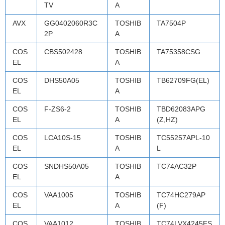
TV
A
AVX
GG0402060R3C
TOSHIB
TA7504P
2P
A
COS
CBS502428
TOSHIB
TA75358CSG
EL
A
COS
DHS50A05
TOSHIB
TB62709FG(EL)
EL
A
COS
F-ZS6-2
TOSHIB
TBD62083APG
EL
A
(Z,HZ)
COS
LCA10S-15
TOSHIB
TC55257APL-10
EL
A
L
COS
SNDHS50A05
TOSHIB
TC74AC32P
EL
A
COS
VAA1005
TOSHIB
TC74HC279AP
EL
A
(F)
COS
VAA1012
TOSHIB
TC74LVX4245FS