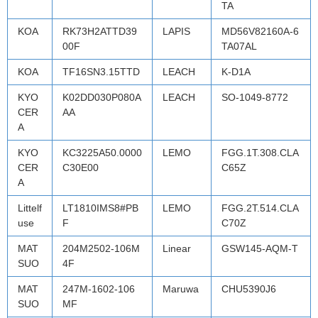
TA
KOA
RK73H2ATTD39
LAPIS
MD56V82160A-6
00F
TA07AL
KOA
TF16SN3.15TTD
LEACH
K-D1A
KYO
K02DD030P080A
LEACH
SO-1049-8772
CER
AA
A
KYO
KC3225A50.0000
LEMO
FGG.1T.308.CLA
CER
C30E00
C65Z
A
Littelf
LT1810IMS8#PB
LEMO
FGG.2T.514.CLA
use
F
C70Z
MAT
204M2502-106M
Linear
GSW145-AQM-T
SUO
4F
MAT
247M-1602-106
Maruwa
CHU5390J6
SUO
MF