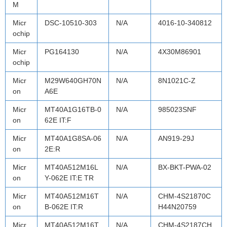
M
Micr
DSC-10510-303
N/A
4016-10-340812
ochip
Micr
PG164130
N/A
4X30M86901
ochip
Micr
M29W640GH70N
N/A
8N1021C-Z
on
A6E
Micr
MT40A1G16TB-0
N/A
985023SNF
on
62E IT:F
Micr
MT40A1G8SA-06
N/A
AN919-29J
on
2E:R
Micr
MT40A512M16L
N/A
BX-BKT-PWA-02
on
Y-062E IT:E TR
Micr
MT40A512M16T
N/A
CHM-4S21870C
on
B-062E IT:R
H44N20759
Micr
MT40A512M16T
N/A
CHM-4S2187CH