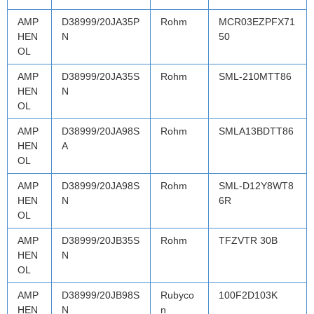
AMP
D38999/20JA35P
Rohm
MCR03EZPFX71
HEN
N
50
OL
AMP
D38999/20JA35S
Rohm
SML-210MTT86
HEN
N
OL
AMP
D38999/20JA98S
Rohm
SMLA13BDTT86
HEN
A
OL
AMP
D38999/20JA98S
Rohm
SML-D12Y8WT8
HEN
N
6R
OL
AMP
D38999/20JB35S
Rohm
TFZVTR 30B
HEN
N
OL
AMP
D38999/20JB98S
Rubyco
100F2D103K
HEN
N
n