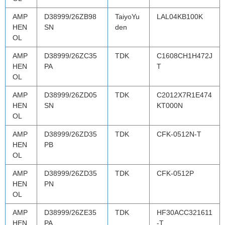
AMP
D38999/26ZB98
TaiyoYu
LAL04KB100K
HEN
SN
den
OL
AMP
D38999/26ZC35
TDK
C1608CH1H472J
HEN
PA
T
OL
AMP
D38999/26ZD05
TDK
C2012X7R1E474
HEN
SN
KT000N
OL
AMP
D38999/26ZD35
TDK
CFK-0512N-T
HEN
PB
OL
AMP
D38999/26ZD35
TDK
CFK-0512P
HEN
PN
OL
AMP
D38999/26ZE35
TDK
HF30ACC321611
HEN
PA
-T