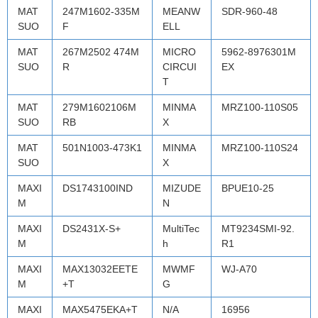
MAT
247M1602-335M
MEANW
SDR-960-48
SUO
F
ELL
MAT
267M2502 474M
MICRO
5962-8976301M
SUO
R
CIRCUI
EX
T
MAT
279M1602106M
MINMA
MRZ100-110S05
SUO
RB
X
MAT
501N1003-473K1
MINMA
MRZ100-110S24
SUO
X
MAXI
DS1743100IND
MIZUDE
BPUE10-25
M
N
MAXI
DS2431X-S+
MultiTec
MT9234SMI-92.
M
h
R1
MAXI
MAX13032EETE
MWMF
WJ-A70
M
+T
G
MAXI
MAX5475EKA+T
N/A
16956