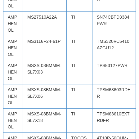
OL
AMP
MS27510A22A
TI
SN74CBTD3384
HEN
PWR
OL
AMP
MS3116F24-61P
TI
TMS320VC5410
HEN
AZGU12
OL
AMP
MSXS-08BMMM-
TI
TPS53127PWR
HEN
SL7X03
OL
AMP
MSXS-08BMMM-
TI
TPSM63603RDH
HEN
SL7X06
R
OL
AMP
MSXS-08BMMM-
TI
TPSM63610EXT
HEN
SL7X18
RDFR
OL
AMP
MSXS-08BMMM-
TOCOS
AT10P-50OHM-