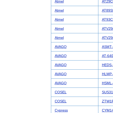
Atmel
AT29C
Atmel
AT89S
Atmel
AT93C
Atmel
ATV25
Atmel
ATV25
AVAGO
ASMT-
AVAGO
AT-64
AVAGO
HEDS-
AVAGO
HLMP
AVAGO
HSML-
COSEL
SUS31
COSEL
ZTW1
Cypress
CYM14