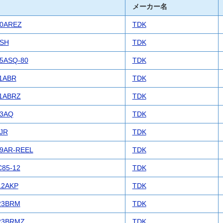
メーカー名
0AREZ
TDK
SH
TDK
5ASQ-80
TDK
1ABR
TDK
1ABRZ
TDK
3AQ
TDK
JR
TDK
9AR-REEL
TDK
85-12
TDK
12AKP
TDK
23BRM
TDK
23BRMZ
TDK