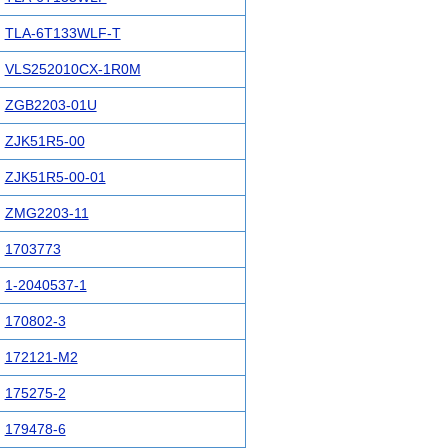
TLA-6T133WLF-T
VLS252010CX-1R0M
ZGB2203-01U
ZJK51R5-00
ZJK51R5-00-01
ZMG2203-11
1703773
1-2040537-1
170802-3
172121-M2
175275-2
179478-6