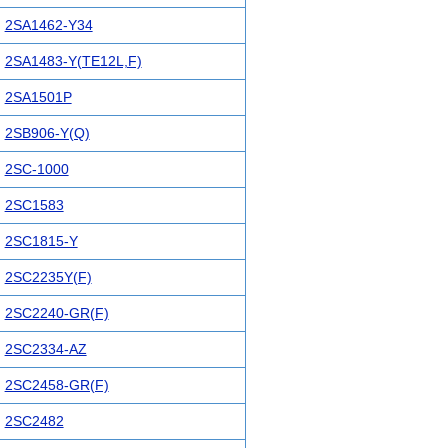
2SA1462-Y34
2SA1483-Y(TE12L,F)
2SA1501P
2SB906-Y(Q)
2SC-1000
2SC1583
2SC1815-Y
2SC2235Y(F)
2SC2240-GR(F)
2SC2334-AZ
2SC2458-GR(F)
2SC2482