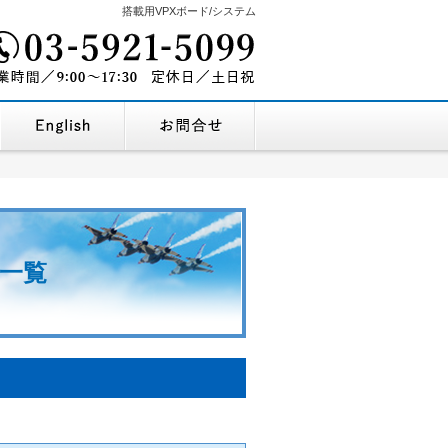
搭載用VPXボード/システム
03-5921-5099
を探す
企業情報・地図
English Company Profile
お問合せ
9:00～17:30
営業時間/
定休
番一覧