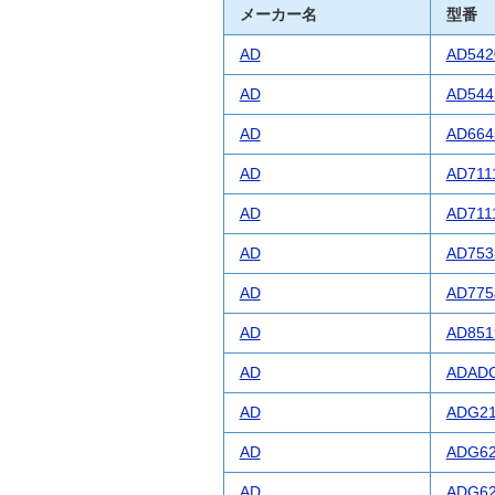
メーカー名
型番
AD
AD542
AD
AD544
AD
AD664
AD
AD711
AD
AD711
AD
AD753
AD
AD775
AD
AD851
AD
ADADC
AD
ADG2
AD
ADG6
AD
ADG6