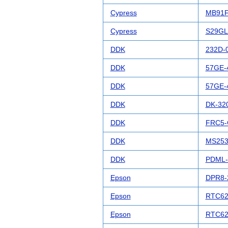
Cypress
MB91F
Cypress
S29GL
DDK
232D-
DDK
57GE-
DDK
57GE-
DDK
DK-32
DDK
FRC5-
DDK
MS253
DDK
PDML-
Epson
DPR8-
Epson
RTC62
Epson
RTC62