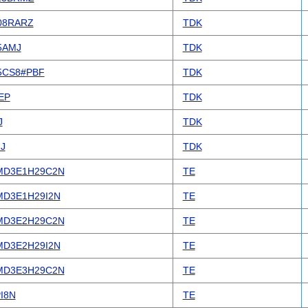
08RARZ
TDK
5AMJ
TDK
5CS8#PBF
TDK
EP
TDK
J
TDK
J
TDK
MD3E1H29C2N
TE
D3E1H29I2N
TE
MD3E2H29C2N
TE
D3E2H29I2N
TE
MD3E3H29C2N
TE
I8N
TE