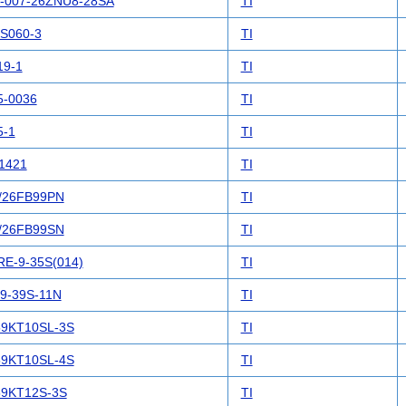
-007-26ZNU8-28SA
TI
S060-3
TI
19-1
TI
5-0036
TI
5-1
TI
1421
TI
/26FB99PN
TI
/26FB99SN
TI
RE-9-35S(014)
TI
9-39S-11N
TI
9KT10SL-3S
TI
9KT10SL-4S
TI
9KT12S-3S
TI