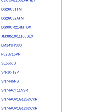
CDCUN1208LPRHBT
DS26C31TM
DS26C32ATM
DS90CR214MTDX
JM38510/11108BEX
LM143H/883
P82B715PN
SE556JB
SN-10-12P
SN7445NS
SN74ACT11NSR
SN74AUP1G125DCKR
SN74AUP1G126DCKR