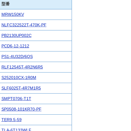
型番
MRW150KV
NLFC322522T-470K-PF
PB2130UP002C
PCD6-12-1212
PS1-4U32D/6QS
RLF12545T-4R2N6R5
S252010CX-1R0M
SLF6025T-4R7M1R5
SMPT0706-T1T
SP0508-101KR70-PF
TER9.5-59
TLA-6T133WLF