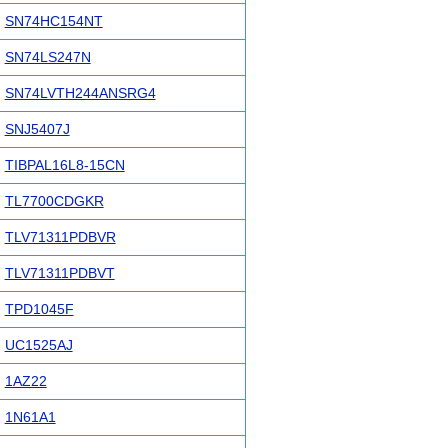
SN74HC154NT
SN74LS247N
SN74LVTH244ANSRG4
SNJ5407J
TIBPAL16L8-15CN
TL7700CDGKR
TLV71311PDBVR
TLV71311PDBVT
TPD1045F
UC1525AJ
1AZ22
1N61A1