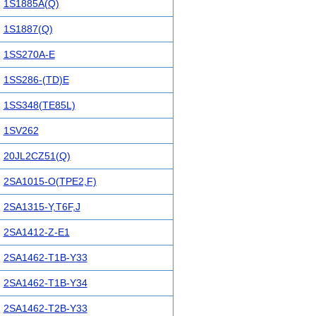
1S1885A(Q)
1S1887(Q)
1SS270A-E
1SS286-(TD)E
1SS348(TE85L)
1SV262
20JL2CZ51(Q)
2SA1015-O(TPE2,F)
2SA1315-Y,T6F,J
2SA1412-Z-E1
2SA1462-T1B-Y33
2SA1462-T1B-Y34
2SA1462-T2B-Y33