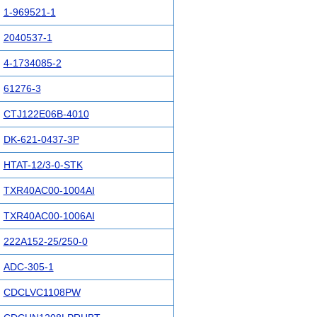
1-969521-1
2040537-1
4-1734085-2
61276-3
CTJ122E06B-4010
DK-621-0437-3P
HTAT-12/3-0-STK
TXR40AC00-1004AI
TXR40AC00-1006AI
222A152-25/250-0
ADC-305-1
CDCLVC1108PW